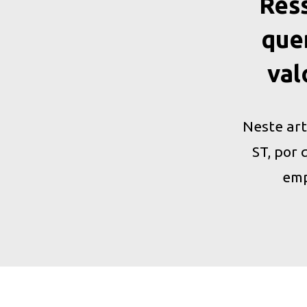
Ress
que
val
Neste art
ST, por 
emp