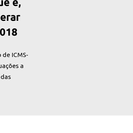
ue é,
erar
2018
o de ICMS-
tuações a
ndas