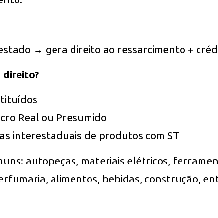
estado → gera direito ao ressarcimento + créd
direito?
tituídos
ucro Real ou Presumido
as interestaduais de produtos com ST
ns: autopeças, materiais elétricos, ferramen
perfumaria, alimentos, bebidas, construção, en